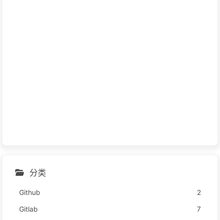
分类
Github
2
Gitlab
7