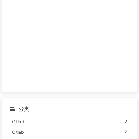
分类
Github
2
Gitlab
7