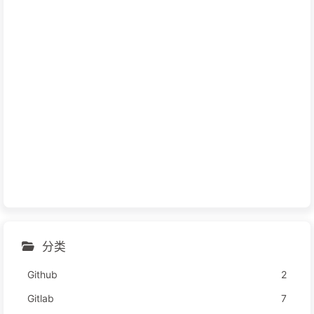
分类
Github
2
Gitlab
7