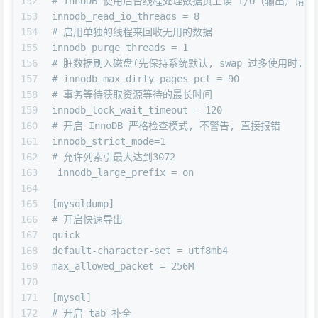
152
# InnoDB 使用后台线程处理数据页上读 I/O（输出）请
153
innodb_read_io_threads = 8
154
# 启用单独的线程来回收无用的数据
155
innodb_purge_threads = 1
156
# 脏数据刷入磁盘(先保持系统默认, swap 过多使用时, 
157
# innodb_max_dirty_pages_pct = 90
158
# 事务等待获取资源等待的最长时间
159
innodb_lock_wait_timeout = 120
160
# 开启 InnoDB 严格检查模式, 不警告, 直接报错
161
innodb_strict_mode=1
162
# 允许列索引最大达到3072
163
 innodb_large_prefix = on
164
165
[mysqldump]
166
# 开启快速导出
167
quick
168
default-character-set = utf8mb4
169
max_allowed_packet = 256M
170
171
[mysql]
172
# 开启 tab 补全