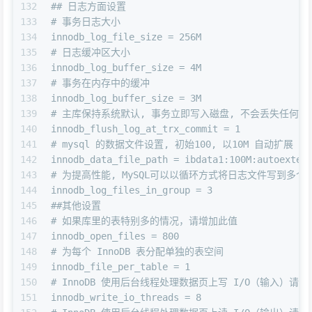
132
## 日志方面设置
133
# 事务日志大小
134
innodb_log_file_size = 256M
135
# 日志缓冲区大小
136
innodb_log_buffer_size = 4M
137
# 事务在内存中的缓冲
138
innodb_log_buffer_size = 3M
139
# 主库保持系统默认, 事务立即写入磁盘, 不会丢失任何一
140
innodb_flush_log_at_trx_commit = 1
141
# mysql 的数据文件设置, 初始100, 以10M 自动扩展
142
innodb_data_file_path = ibdata1:100M:autoexten
143
# 为提高性能, MySQL可以以循环方式将日志文件写到多个
144
innodb_log_files_in_group = 3
145
##其他设置
146
# 如果库里的表特别多的情况，请增加此值
147
innodb_open_files = 800
148
# 为每个 InnoDB 表分配单独的表空间
149
innodb_file_per_table = 1
150
# InnoDB 使用后台线程处理数据页上写 I/O（输入）请
151
innodb_write_io_threads = 8