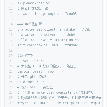
10
skip-name-resolve
11
# 默认的数据库引擎
12
default-storage-engine = InnoDB
13
14
### 字符集配置
15
character-set-client-handshake = FALSE
16
character-set-server = utf8mb4
17
collation-server = utf8mb4_unicode_ci
18
init_connect='SET NAMES utf8mb4'
19
20
### GTID
21
server_id = 59
22
# 为保证 GTID 复制的稳定, 行级日志
23
binlog_format = row
24
# 开启 gtid 功能
25
gtid_mode = on
26
# 保障 GTID 事务安全
27
# 当启用enforce_gtid_consistency功能的时候,
28
# MySQL只允许能够保障事务安全, 并且能够被日志记录的S
29
# 像create table ... select 和 create temporar