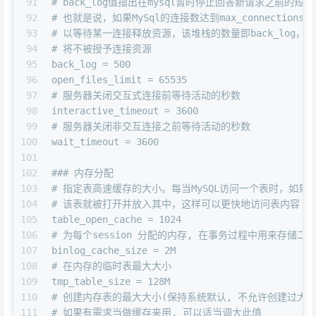
91
# back_log值指出在mysql暂时停止回答新请求之前
92
# 也就是说，如果MySql的连接数达到max_connectio
93
# 以等待某一连接释放资源，该堆栈的数量即back_log，如
94
# 将不被授予连接资源
95
back_log = 500
96
open_files_limit = 65535
97
# 服务器关闭交互式连接前等待活动的秒数
98
interactive_timeout = 3600
99
# 服务器关闭非交互连接之前等待活动的秒数
100
wait_timeout = 3600
101
102
### 内存分配
103
# 指定表高速缓存的大小。每当MySQL访问一个表时，如果
104
# 该表就被打开并放入其中，这样可以更快地访问表内容
105
table_open_cache = 1024
106
# 为每个session 分配的内存, 在事务过程中用来存储
107
binlog_cache_size = 2M
108
# 在内存的临时表最大大小
109
tmp_table_size = 128M
110
# 创建内存表的最大大小(保持系统默认, 不允许创建过大的
111
# 如果有需求当做缓存来用, 可以适当调大此值