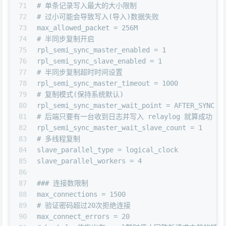
71
# 单条记录写入最大的大小限制
72
# 过小可能会导致写入(导入)数据失败
73
max_allowed_packet = 256M
74
# 半同步复制开启
75
rpl_semi_sync_master_enabled = 1
76
rpl_semi_sync_slave_enabled = 1
77
# 半同步复制超时时间设置
78
rpl_semi_sync_master_timeout = 1000
79
# 复制模式(保持系统默认)
80
rpl_semi_sync_master_wait_point = AFTER_SYNC
81
# 后端只要有一台收到日志并写入 relaylog 就算成功
82
rpl_semi_sync_master_wait_slave_count = 1
83
# 多线程复制
84
slave_parallel_type = logical_clock
85
slave_parallel_workers = 4
86
87
### 连接数限制
88
max_connections = 1500
89
# 验证密码超过20次拒绝连接
90
max_connect_errors = 20