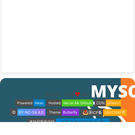
©2020 - 2024
Navi
Powered
Hexo
Hosted
Vercel && Github
CDN
jsDelivr
BY-NC-SA 4.0
Theme
Butterfly
浙ICP备
20027461号
本站已安全运行
6 年 19 天 4 时 0 分 35 秒