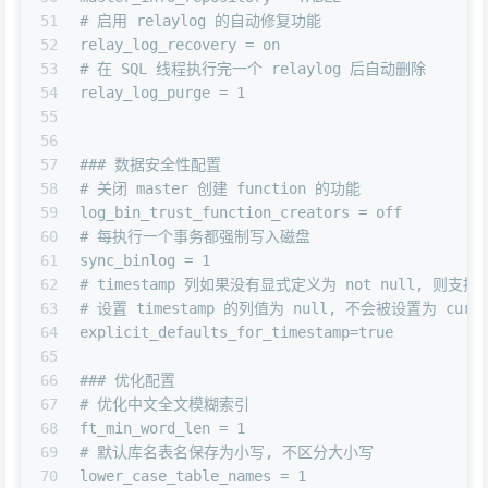
51
# 启用 relaylog 的自动修复功能
52
relay_log_recovery = on
53
# 在 SQL 线程执行完一个 relaylog 后自动删除
54
relay_log_purge = 1
55
56
57
### 数据安全性配置
58
# 关闭 master 创建 function 的功能
59
log_bin_trust_function_creators = off
60
# 每执行一个事务都强制写入磁盘
61
sync_binlog = 1
62
# timestamp 列如果没有显式定义为 not null, 则支持
63
# 设置 timestamp 的列值为 null, 不会被设置为 curren
64
explicit_defaults_for_timestamp=true
65
66
### 优化配置
67
# 优化中文全文模糊索引
68
ft_min_word_len = 1
69
# 默认库名表名保存为小写, 不区分大小写
70
lower_case_table_names = 1