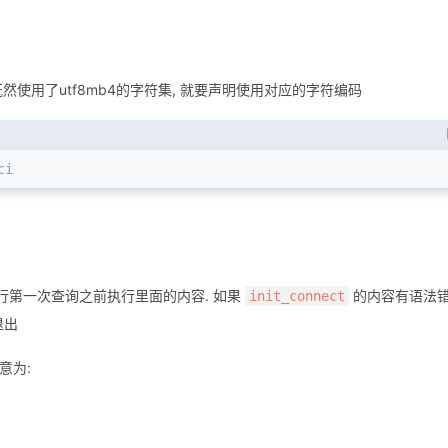
然使用了utf8mb4的字符集, 就要声明使用对应的字符编码
ci
行第一次查询之前执行里面的内容. 如果
的内容有语法错
init_connect
退出
意为: