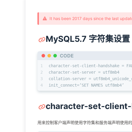
It has been 2017 days since the last updat
MySQL5.7 字符集设置
CODE
1
character-set-client-handshake = FA
2
character-set-server = utf8mb4
3
collation-server = utf8mb4_unicode_
4
init_connect=’SET NAMES utf8mb4’
character-set-clien
用来控制客户端声明使用字符集和服务端声明使用的