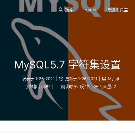
搜索
Home
导航工具盒
MySQL5.7 字符集设置
发表于
1-25-2021
|
更新于
1-26-2021
|
Mysql
字数总计:
382
|
阅读时长:
1分钟
|
阅读量:
2