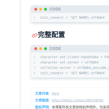
CODE
1
init_connect = 'SET NAMES utf8mb4'
完整配置
CODE
1
character-set-client-handshake = FA
2
character-set-server = utf8mb4
3
collation-server = utf8mb4_unicode_
4
init_connect = 'SET NAMES utf8mb4'
文章作者:
Navi
文章链接:
https://imszz.com/p/38510659/
版权声明:
本博客所有文章除特别声明外，均采